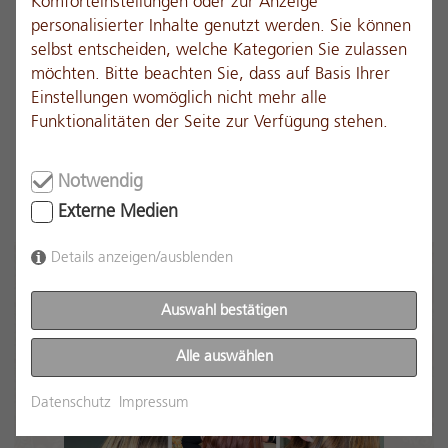
Komforteinstellungen oder zur Anzeige
personalisierter Inhalte genutzt werden. Sie können
Unsere Produkte sind nicht nur direkt im Salon
selbst entscheiden, welche Kategorien Sie zulassen
erhältlich, sondern können auch ganz bequem
möchten. Bitte beachten Sie, dass auf Basis Ihrer
online über unseren exklusiven Partnerlink
Einstellungen womöglich nicht mehr alle
bestellt werden – so haben Sie die Wahl!
Funktionalitäten der Seite zur Verfügung stehen.
Notwendig
Externe Medien
Details anzeigen/ausblenden
UNSERE SCHÖNSTEN
Auswahl bestätigen
KREATIONEN DES MONATS!
Alle auswählen
LASSEN SIE SICH INSPIRIEREN.
Datenschutz
Impressum